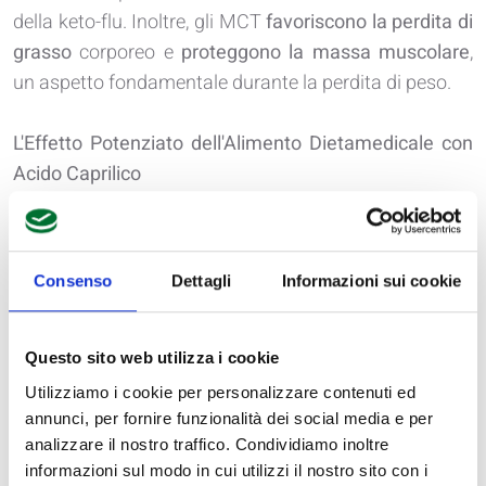
della keto-flu. Inoltre, gli MCT
favoriscono la perdita di
grasso
corporeo e
proteggono la massa muscolare
,
un aspetto fondamentale durante la perdita di peso.
L'Effetto Potenziato dell'Alimento Dietamedicale con
Acido Caprilico
Tra gli MCT, l'acido caprilico spicca come un elemento
particolarmente potente
. Le sue proprietà si sono
dimostrate superiori rispetto ad altri MCT nell'indurre
Consenso
Dettagli
Informazioni sui cookie
e mantenere la chetosi, rendendo gli alimenti
dietamedicale, arricchiti con questo principio attivo,
estremamente performanti.
Questo sito web utilizza i cookie
L'introduzione dell'acido caprilico negli alimenti
Utilizziamo i cookie per personalizzare contenuti ed
dietamedicale rappresenta un salto di qualità nel
annunci, per fornire funzionalità dei social media e per
favorire e mantenere la chetosi. La sua potenza
analizzare il nostro traffico. Condividiamo inoltre
informazioni sul modo in cui utilizzi il nostro sito con i
superiore rispetto agli altri MCT rende questi alimenti