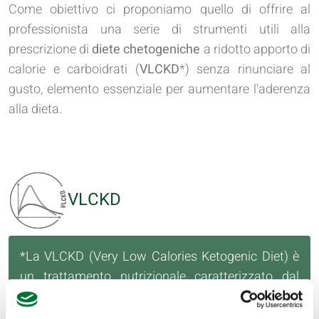
Come obiettivo ci proponiamo quello di offrire al
professionista una serie di strumenti utili alla
prescrizione di
diete chetogeniche
a ridotto apporto di
calorie e carboidrati (
VLCKD
*) senza rinunciare al
gusto, elemento essenziale per aumentare l'aderenza
alla dieta.
VLCKD
*La VLCKD (Very Low Calories Ketogenic Diet) è
un trattamento nutrizionale caratterizzato dal
basso contenuto di calorie e di carboidrati, in
grado di indurre e mantenere un significativo