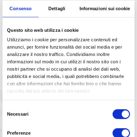
stato cronico di chetosi, ovvero una condizione
Consenso
Dettagli
Informazioni sui cookie
metabolica in cui i grassi e i corpi chetonici sono
usati prevalentemente a scopo energetico. La
Questo sito web utilizza i cookie
VLCKD è inoltre caratterizzata da un corretto
Utilizziamo i cookie per personalizzare contenuti ed
apporto di proteine che salvaguarda il tessuto
annunci, per fornire funzionalità dei social media e per
metabolicamente attivo.
analizzare il nostro traffico. Condividiamo inoltre
informazioni sul modo in cui utilizzi il nostro sito con i
nostri partner che si occupano di analisi dei dati web,
pubblicità e social media, i quali potrebbero combinarle
con altre informazioni che hai fornito loro o che hanno
raccolto dal tuo utilizzo dei loro servizi.
Selezione
Necessari
del
consenso
Preferenze