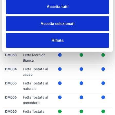
Accetta tutti
DM182
Drink pronto
alla vaniglia SG
DM044
Fetta ai semi
Accetta selezionati
oleosi
DM007
Fetta
Rifiuta
Biscottata
dolce
DM068
Fetta Morbida
Bianca
DM004
Fetta Tostata al
cacao
DM005
Fetta Tostata al
naturale
DM006
Fetta Tostata al
pomodoro
DM060
Fetta Tostata