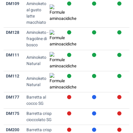
DM109
Aminoketo
al gusto
latte
macchiato
DM128
Aminoketo -
fragoline di
bosco
DM111
Aminoketo
Natural
DM112
Aminoketo
Natural
DM177
Barretta al
cocco SG
DM175
Barretta crisp
cioccolato SG
DM200
Barretta crisp