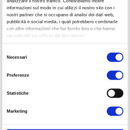
olive
analizzare il nostro traffico. Condividiamo inoltre
informazioni sul modo in cui utilizzi il nostro sito con i
DM047
Crostucci
nostri partner che si occupano di analisi dei dati web,
classici
pubblicità e social media, i quali potrebbero combinarle
DM155
Deliziotto frutti
con altre informazioni che hai fornito loro o che hanno
di bosco
raccolto dal tuo utilizzo dei loro servizi.
DM156
Deliziotto
pera/cioccolato
Selezione
Necessari
DM001
Dolce Mattino
del
al cacao
consenso
DM131
Dolce Mix
Preferenze
Proteico
DM183
Drink pronto al
Statistiche
cioccolato SG
DM181
Drink pronto al
Marketing
mango SG
DM180
Drink pronto
alla fragola SG