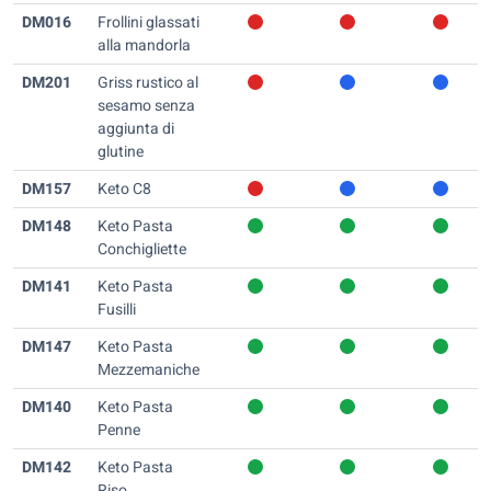
DM016
Frollini glassati
alla mandorla
DM201
Griss rustico al
sesamo senza
aggiunta di
glutine
DM157
Keto C8
DM148
Keto Pasta
Conchigliette
DM141
Keto Pasta
Fusilli
DM147
Keto Pasta
Mezzemaniche
DM140
Keto Pasta
Penne
DM142
Keto Pasta
Riso