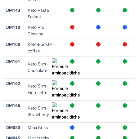
DM143
Keto Pasta
Sedani
DM110
Keto Pro
Ginseng
DM100
Keto-Booster
coffee
DM161
Keto-Slim -
Chocolate
DM162
Keto-Slim -
Fiordilatte
DM165
Keto-Slim -
Strawberry
DM053
Maxi Griss
DM045
Mini cracky