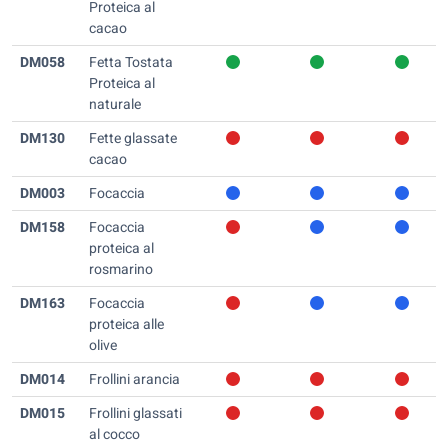
Proteica al
cacao
DM058
Fetta Tostata
Proteica al
naturale
DM130
Fette glassate
cacao
DM003
Focaccia
DM158
Focaccia
proteica al
rosmarino
DM163
Focaccia
proteica alle
olive
DM014
Frollini arancia
DM015
Frollini glassati
al cocco