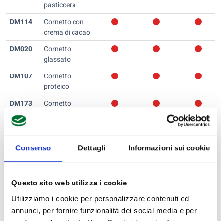
pasticcera
DM114
Cornetto con
crema di cacao
DM020
Cornetto
glassato
DM107
Cornetto
proteico
DM173
Cornetto
variegato
ripieno
DM0120
Cracky al
Consenso
Dettagli
Informazioni sui cookie
rosmarino
DM021
Crema di cacao
Questo sito web utilizza i cookie
DM054
Crostoni
proteici
Utilizziamo i cookie per personalizzare contenuti ed
annunci, per fornire funzionalità dei social media e per
DM046
Crostucci alle