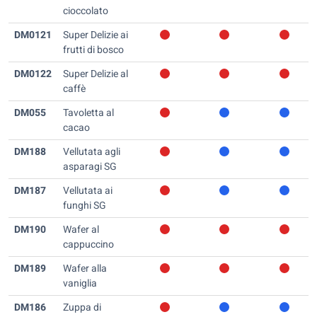
cioccolato
DM0121
Super Delizie ai
frutti di bosco
DM0122
Super Delizie al
caffè
DM055
Tavoletta al
cacao
DM188
Vellutata agli
asparagi SG
DM187
Vellutata ai
funghi SG
DM190
Wafer al
cappuccino
DM189
Wafer alla
vaniglia
DM186
Zuppa di