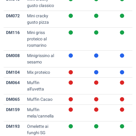
gusto classico
DM072
Mini cracky
gusto pizza
DM116
Mini griss
proteico al
rosmarino
DM008
Minigrissino al
sesamo
DM104
Mix proteico
DM064
Muffin
all'uvetta
DM065
Muffin Cacao
DM159
Muffin
mela/cannella
DM193
Omelette ai
funghi SG