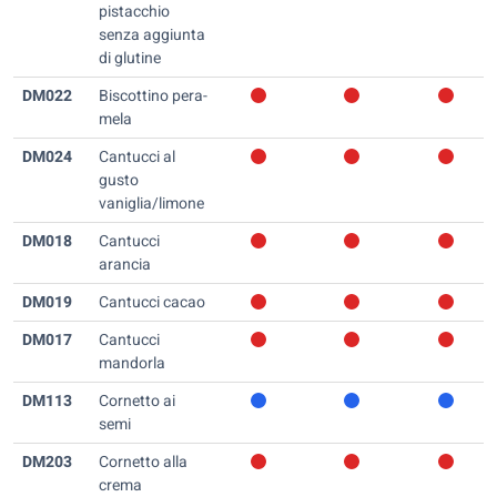
pistacchio
senza aggiunta
di glutine
DM022
Biscottino pera-
mela
DM024
Cantucci al
gusto
vaniglia/limone
DM018
Cantucci
arancia
DM019
Cantucci cacao
DM017
Cantucci
mandorla
DM113
Cornetto ai
semi
DM203
Cornetto alla
crema