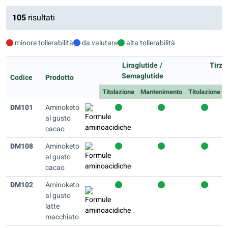
105
risultati
minore tollerabilità
da valutare
alta tollerabilità
Liraglutide /
Tirze
Semaglutide
Codice
Prodotto
Titolazione
Mantenimento
Titolazione
DM101
Aminoketo
al gusto
cacao
DM108
Aminoketo
al gusto
cacao
DM102
Aminoketo
al gusto
latte
macchiato