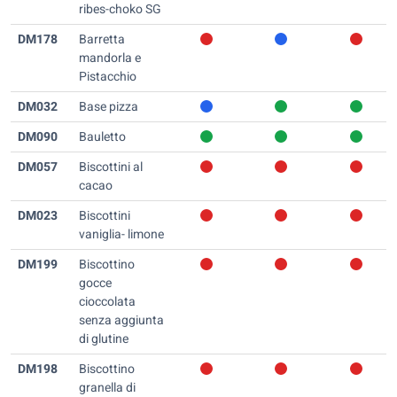
ribes-choko SG
DM178
Barretta
mandorla e
Pistacchio
DM032
Base pizza
DM090
Bauletto
DM057
Biscottini al
cacao
DM023
Biscottini
vaniglia- limone
DM199
Biscottino
gocce
cioccolata
senza aggiunta
di glutine
DM198
Biscottino
granella di