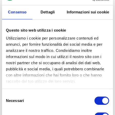
E nemmeno tutte le fasi della terapia lo sono.
Consenso
Dettagli
Informazioni sui cookie
Il metodo DietaMedicale® prevede una selezione degli
alimenti in base a:
farmaco utilizzato
Questo sito web utilizza i cookie
dosaggio
Utilizziamo i cookie per personalizzare contenuti ed
fase terapeutica
annunci, per fornire funzionalità dei social media e per
La fase di titolazione, ad esempio, è spesso quella più
analizzare il nostro traffico. Condividiamo inoltre
delicata dal punto di vista gastrointestinale. Nella fase
informazioni sul modo in cui utilizzi il nostro sito con i
nostri partner che si occupano di analisi dei dati web,
di stabilizzazione, invece, la tolleranza tende a
pubblicità e social media, i quali potrebbero combinarle
migliorare e le scelte nutrizionali possono cambiare.
con altre informazioni che hai fornito loro o che hanno
Non solo. La selezione tiene conto anche di:
raccolto dal tuo utilizzo dei loro servizi.
carico FODMAP
polioli
Selezione
fibre fermentabili
Necessari
del
contenuto lipidico
consenso
tollerabilità digestiva