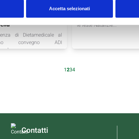
edicale al Convegno
Chiusura Natalizia
Accetta selezionati
ocus sul tumore alla
La nostra azienda resterà c
lla
le feste Natalizie...
enza di Dietamedicale al
egno convegno ADI
onale...
1
2
3
4
Contatti