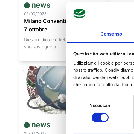
news
ne
06/09/2023
01/06/2
Milano Convention Center - 5-
Dietame
7 ottobre
Congre
Consenso
Dietamedicale è lieta di annunciare il
Dietam
suo sostegno al...
Naziona
dell'Obe
Questo sito web utilizza i c
Utilizziamo i cookie per perso
nostro traffico. Condividiamo 
di analisi dei dati web, pubbl
che hanno raccolto dal tuo uti
Selezione
Necessari
del
consenso
news
ne
20/02/2023
09/02/2