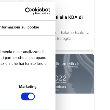
news
16/03/2023
ta
Siamo presenti alla KDA di
Bologna
Informazioni sui cookie
oppello
La presenza di dietamedicale al
convegno KDA di Bologna...
l media e per analizzare il
ostri partner che si occupano
azioni che hai fornito loro o
Marketing
news
18/10/2022