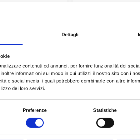
ws
news
023
27/04/2023
dicale all'XI
Corso: Le basi della die
sso Nazionale SIO
chetogenica
Dettagli
edicale all'XI Congresso
SABATO 27 MAGGIO, Man
le SIO, Società Italiana
Scalo - Il Polo Tecnologico...
sità
ookie
nalizzare contenuti ed annunci, per fornire funzionalità dei socia
inoltre informazioni sul modo in cui utilizzi il nostro sito con i n
icità e social media, i quali potrebbero combinarle con altre inform
lizzo dei loro servizi.
Preferenze
Statistiche
ws
news
023
01/12/2022