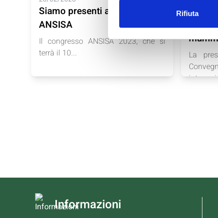
Siamo presenti al Congresso
Dietam
Rifiuta
ANSISA
ADI. F
mamme
Il congresso ANSISA 2023, che si
terrà il 10...
La pres
Conv
interregi
Informazioni