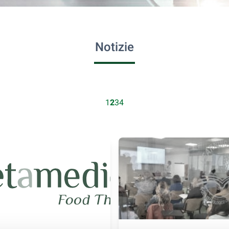
Notizie
1
2
3
4