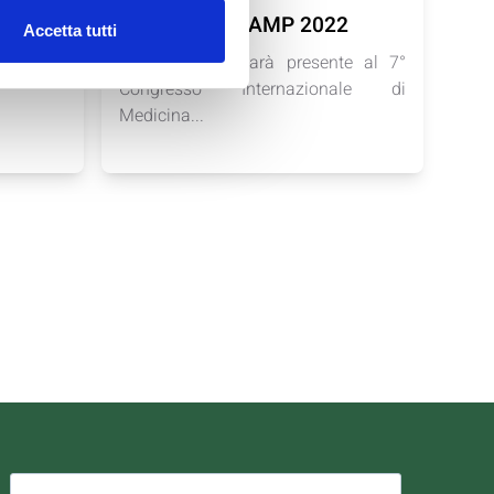
Congresso ICAMP 2022
Accetta tutti
hiusa per
Dietamedicale sarà presente al 7°
Congresso Internazionale di
Medicina...