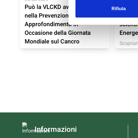
Può la VLCKD avere un ruolo
Dieta 
Rifiuta
nella Prevenzione? Un
del Co
Approfondimento in
scienti
Occasione della Giornata
Energe
Mondiale sul Cancro
Scopria
diete che
Nel contesto della Giornata
Mondiale sul Cancro, esploriamo
gli...
Informazioni