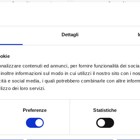
profondimenti
approfondime
024
09/05/2024
tanza delle Fibre in
L'Impatto della Dieta
eta Chetogenica
Chetogenica nella
Dettagli
Fibromialgia: Uno Stud
zza i benefici della dieta
Promettente
nica integrando alimenti
icale...
ookie
Scopri come la dieta che
potrebbe offrire sollievo ai...
nalizzare contenuti ed annunci, per fornire funzionalità dei socia
inoltre informazioni sul modo in cui utilizzi il nostro sito con i n
icità e social media, i quali potrebbero combinarle con altre inform
lizzo dei loro servizi.
Preferenze
Statistiche
profondimenti
approfondime
024
16/04/2023