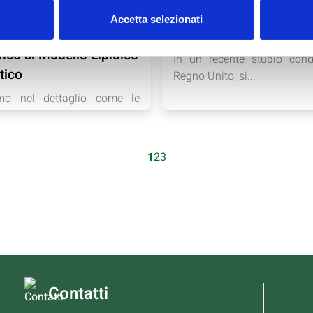
Chetogenica e Aumento
La dieta chetogenica: u
Accetta selezionati
lesterolo: un approccio
rischio per il cuore?
fico al Modello Lipidico
In un recente studio cond
tico
Regno Unito, si...
mo nel dettaglio come le
togeniche influenzino il...
1
2
3
Contatti