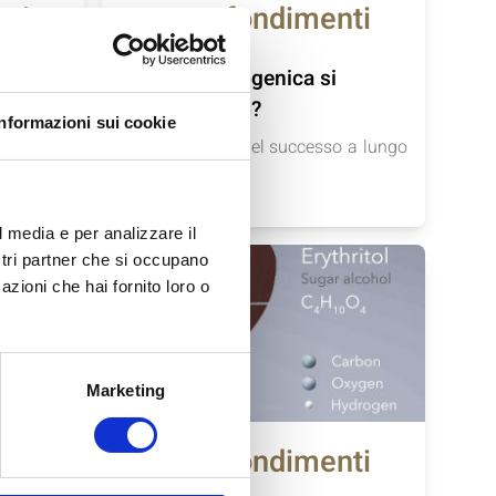
nti
approfondimenti
06/03/2024
Dopo la chetogenica si
riprende peso?
Informazioni sui cookie
io
Scopri i segreti del successo a lungo
termine con...
togenica
l media e per analizzare il
ostri partner che si occupano
azioni che hai fornito loro o
Marketing
nti
approfondimenti
02/03/2023