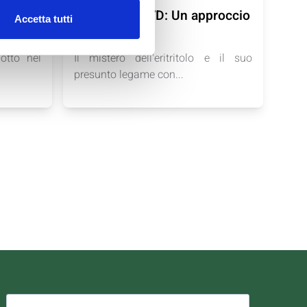
n vero
Eritritolo e CVD: Un approccio
Accetta tutti
scientifico
otto nel
Il mistero dell'eritritolo e il suo
presunto legame con...