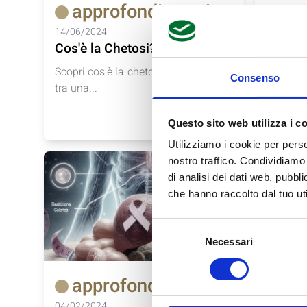
approfondimenti
ap
14/06/2024
29/05/2
Cos'è la Chetosi?
L'Impor
una Di
Scopri cos'è la chetosi e la differenza
Consenso
tra una...
Massimi
chetoge
dietamed
Questo sito web utilizza i c
Utilizziamo i cookie per perso
nostro traffico. Condividiamo 
di analisi dei dati web, pubbl
che hanno raccolto dal tuo uti
Selezione
Necessari
del
consenso
approfondimenti
ap
04/02/2024
29/01/2