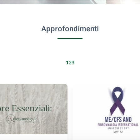
Approfondimenti
1
2
3