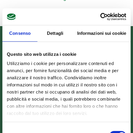
Consenso
Dettagli
Informazioni sui cookie
Informazioni
Questo sito web utilizza i cookie
Scarica il catalogo
Utilizziamo i cookie per personalizzare contenuti ed
annunci, per fornire funzionalità dei social media e per
Scarica Valori Nutrizionali
analizzare il nostro traffico. Condividiamo inoltre
Contattaci
informazioni sul modo in cui utilizzi il nostro sito con i
Calcolatore peso ideale
nostri partner che si occupano di analisi dei dati web,
pubblicità e social media, i quali potrebbero combinarle
con altre informazioni che hai fornito loro o che hanno
raccolto dal tuo utilizzo dei loro servizi.
Contatti
Selezione