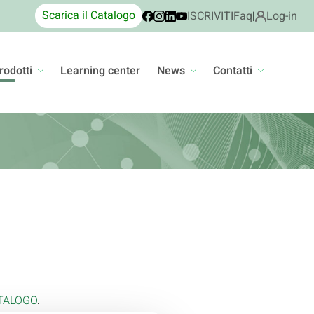
Scarica il Catalogo
ISCRIVITI
Faq
|
Log-in
rodotti
Learning center
News
Contatti
TALOGO
.