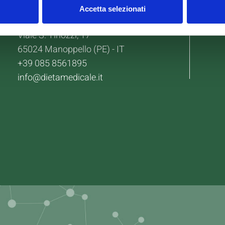
Logistica Food s.r.l.
Accetta selezionati
P.Iva 02201200686
Viale S. Tinozzi, 17
65024 Manoppello (PE) - IT
+39 085 8561895
info@dietamedicale.it