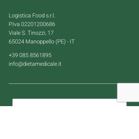
Logistica Food s.r.l.
P.Iva 02201200686
Viale S. Tinozzi, 17
65024 Manoppello (PE) - IT
+39 085 8561895
info@dietamedicale.it
Newsletter
Resta aggiornato sui nostri prodotti e
ultime novità. Lascia la tua e-mail e