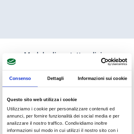
Modulo di contatto: clinico
Consenso
Dettagli
Informazioni sui cookie
Usa questo modulo per ricevere le informazioni,
ricordando che puoi consultare le
Domande
Questo sito web utilizza i cookie
frequenti
.
Utilizziamo i cookie per personalizzare contenuti ed
Nel caso volessi registrarti puoi farlo
a questa
annunci, per fornire funzionalità dei social media e per
pagina
.
analizzare il nostro traffico. Condividiamo inoltre
informazioni sul modo in cui utilizzi il nostro sito con i