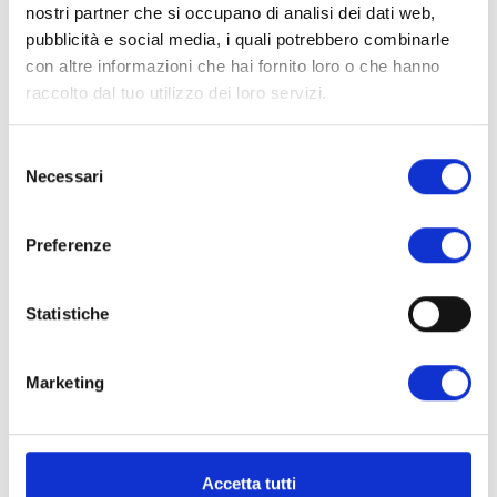
Nominativo
*
nostri partner che si occupano di analisi dei dati web,
pubblicità e social media, i quali potrebbero combinarle
con altre informazioni che hai fornito loro o che hanno
raccolto dal tuo utilizzo dei loro servizi.
Email
*
Selezione
Necessari
del
consenso
Preferenze
Messaggio
*
Statistiche
Marketing
Accetta tutti