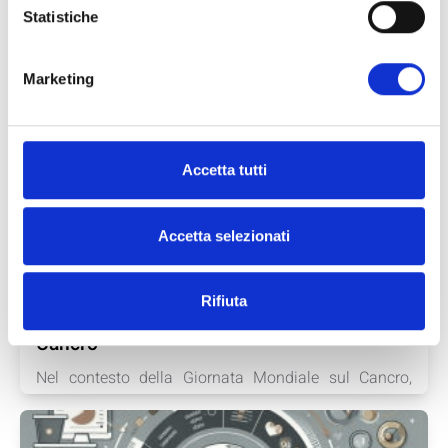
Statistiche
Marketing
Accetta tutti
approfondimenti
04/02/2024
Accetta selezionati
Può la VLCKD avere un ruolo nella
Prevenzione? Un Approfondimento in
Rifiuta
Occasione della Giornata Mondiale sul
Cancro
Nel contesto della Giornata Mondiale sul Cancro,
esploriamo gli...