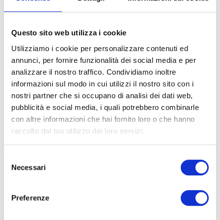
Questo sito web utilizza i cookie
Utilizziamo i cookie per personalizzare contenuti ed
annunci, per fornire funzionalità dei social media e per
analizzare il nostro traffico. Condividiamo inoltre
informazioni sul modo in cui utilizzi il nostro sito con i
nostri partner che si occupano di analisi dei dati web,
pubblicità e social media, i quali potrebbero combinarle
con altre informazioni che hai fornito loro o che hanno
approfondimenti
raccolto dal tuo utilizzo dei loro servizi.
06/03/2024
Dopo la chetogenica si riprende peso?
Selezione
Scopri i segreti del successo a lungo termine con...
Necessari
del
consenso
Preferenze