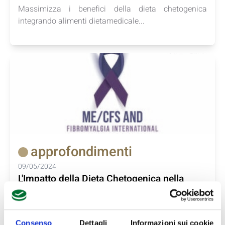
Massimizza i benefici della dieta chetogenica
integrando alimenti dietamedicale...
approfondimenti
09/05/2024
L'Impatto della Dieta Chetogenica nella
Fibromialgia: Uno Studio Promettente
Scopri come la dieta chetogenica potrebbe offrire
sollievo ai...
Consenso
Dettagli
Informazioni sui cookie